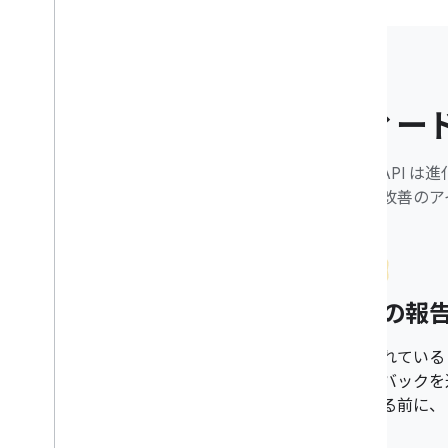
フィー
Home AP
問題や改善のア
バグの報
公開されている I
ィードバックを
送信する前に、
さい。