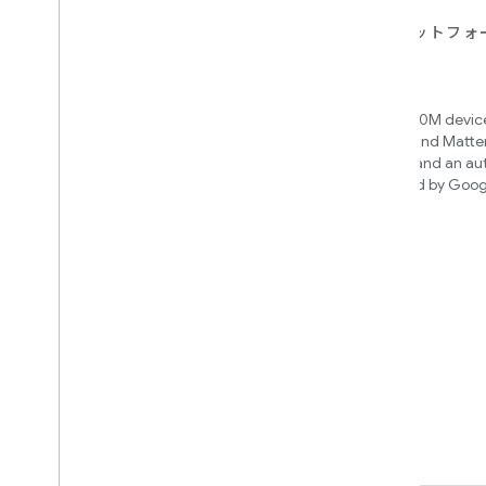
デバイス
アプリ、プラットフォ
ビス
Matter
Home APIs
New IP-based smart home
connectivity protocol that enables
Access over 600M device
broad interoperability with many
Google Home and Matte
ecosystems
infrastructure, and an a
engine powered by Goog
intelligence
Cloud-to-cloud
クラウド バックエンドと Smart Home
API を接続
構築する統合を見つける
We’ll recommend an integration
based on your device and needs