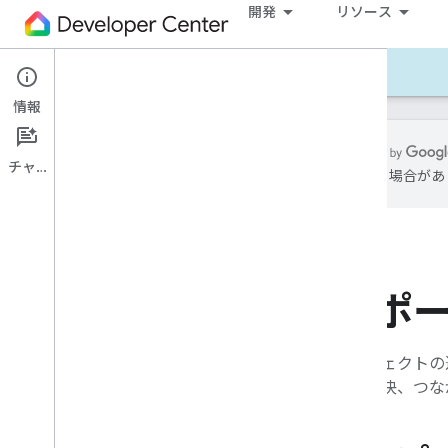
開発
リソース
開発 - Android
リファレンス
サポート
情報
チャット
含まれる場合があ
Home API のサポート
トラブルシューティング
リリースノート
データ帰属情報
サポ
ツール
Android Studio 用 Google Home プラ
グイン
プロジェクトの進
Google Home Playground
題の解決、つな
Matter 仮想デバイス
すべてのツール