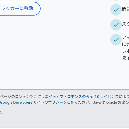
トラッカーに移動
check
問
check
ス
フ
check
に
レ
ま
のページのコンテンツは
クリエイティブ・コモンズの表示 4.0 ライセンス
によ
Google Developers サイトのポリシー
をご覧ください。Java は Oracle 
TC。