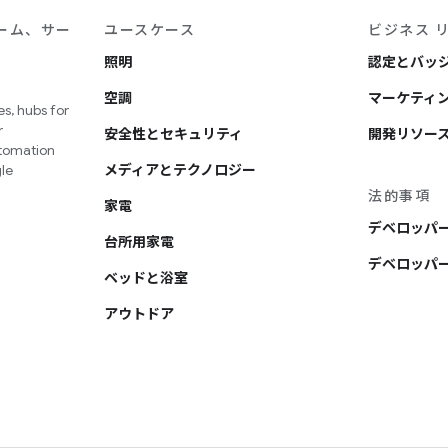
ーム、サー
ユースケース
ビジネス 
照明
認定とバッ
空調
マーケティン
s, hubs for
r
安全性とセキュリティ
開発リソー
utomation
le
メディアとテクノロジー
法的事項
家電
デベロッパ
台所用家電
デベロッパー
ベッドと浴室
アウトドア