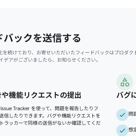
ドバックを送信する
I は進化を続けており、お寄せいただいたフィードバックはプロダ
イデアがございましたら、お知らせください。
告や機能リクエストの提出
バグ
ssue Tracker を使って、問題を報告したりフ
check
問
送信したりできます。バグや機能リクエストを
トラッカーで同様の送信がないか確認してくだ
check
想