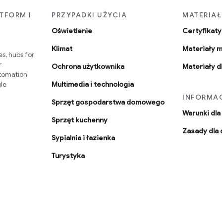
ATFORM I
PRZYPADKI UŻYCIA
MATERIAŁ
Oświetlenie
Certyfikaty 
Klimat
Materiały 
s, hubs for
r
Ochrona użytkownika
Materiały d
utomation
le
Multimedia i technologia
INFORMA
Sprzęt gospodarstwa domowego
Warunki dl
Sprzęt kuchenny
Zasady dla
Sypialnia i łazienka
Turystyka