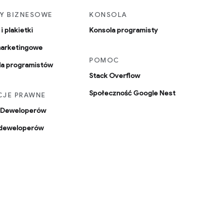
Y BIZNESOWE
KONSOLA
i plakietki
Konsola programisty
marketingowe
POMOC
la programistów
Stack Overflow
Społeczność Google Nest
CJE PRAWNE
a Deweloperów
 deweloperów