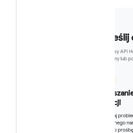
Prześlij
Interfejsy API 
problemy lub po
Zgłaszani
funkcji
Zgłaszaj probl
publicznego nar
błąd lub prośbę