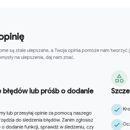
 opinię
Home są stale ulepszane, a Twoja opinia pomoże nam tworzyć j
mysły na ulepszenia, daj nam znać.
e błędów lub próśb o dodanie
Szcze
check
Kro
emy lub przesyłaj opinie za pomocą naszego
zędzia do śledzenia błędów. Zanim zgłosisz
check
Ocz
 o dodanie funkcji, sprawdź w śledzeniu, czy