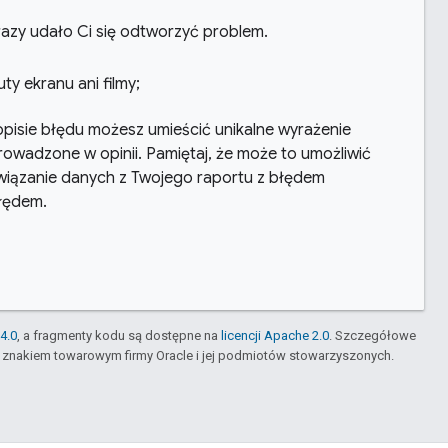
 razy udało Ci się odtworzyć problem
.
uty ekranu ani filmy;
pisie błędu możesz umieścić unikalne wyrażenie
owadzone w opinii
.
Pamiętaj
,
że może to umożliwić
iązanie danych z Twojego raportu z błędem
łędem
.
4.0
, a fragmenty kodu są dostępne na
licencji Apache 2.0
. Szczegółowe
m znakiem towarowym firmy Oracle i jej podmiotów stowarzyszonych.