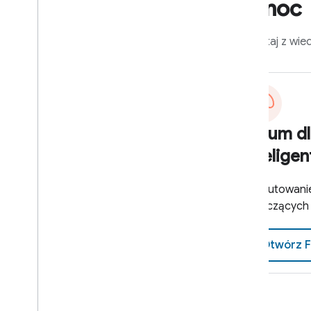
Pomoc
Korzystaj z wie
Forum d
intelig
Dyskutowanie
dotyczących 
Otwórz 