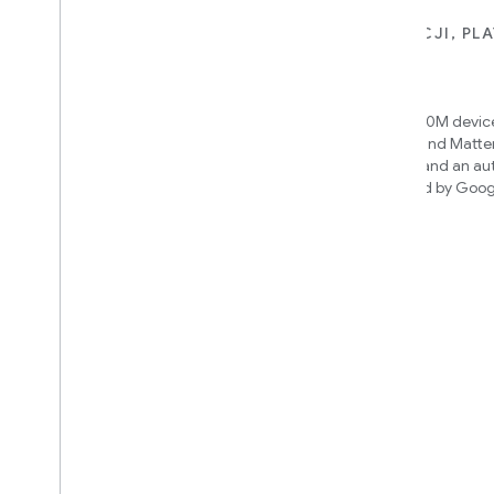
DLA URZĄDZEŃ
DLA APLIKACJI, PL
USŁUG
Matter
Home APIs
New IP-based smart home
connectivity protocol that enables
Access over 600M device
broad interoperability with many
Google Home and Matte
ecosystems
infrastructure, and an a
engine powered by Goog
intelligence
Cloud-to-cloud
Połącz swój backend w chmurze ze
Smart Home API
Dowiedz się, którą integrację
utworzyć
We’ll recommend an integration