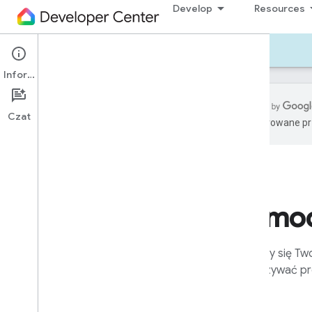
Develop
Resources
Develop — Android
Źródła
Pomoc
Informacje
Czat
wygenerowane prz
Home APIs support
Troubleshooting
Release notes
Data attributions
Pomo
Tools
Google Home Plugin for Android
Studio
Zajmijmy się T
Google Home Playground
rozwiązywać pr
Matter Virtual Device
All tools