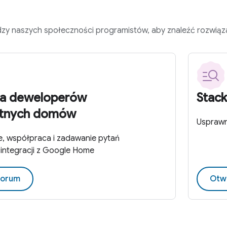
dzy naszych społeczności programistów, aby znaleźć rozwiązani
la deweloperów
Stac
entnych domów
Usprawni
, współpraca i zadawanie pytań
integracji z Google Home
Forum
Otwó