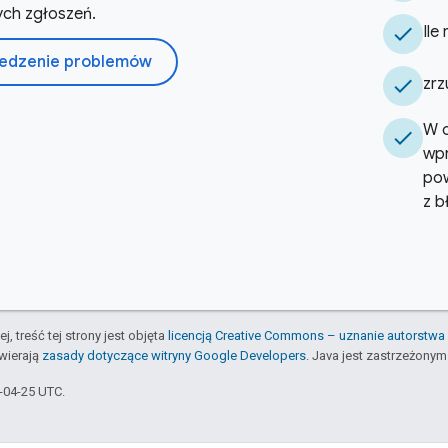
ch zgłoszeń.
check
Ile
ledzenie problemów
check
zrz
W o
check
wpr
pow
z b
j, treść tej strony jest objęta
licencją Creative Commons – uznanie autorstwa 
awierają
zasady dotyczące witryny Google Developers
. Java jest zastrzeżony
5-04-25 UTC.