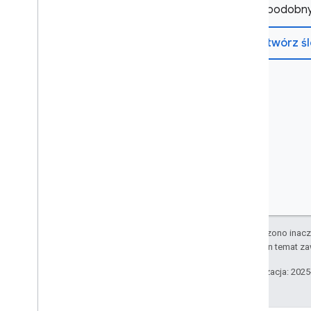
nie ma podobny
Otwórz ś
O ile nie stwierdzono inacze
informacje na ten temat z
Ostatnia aktualizacja: 202